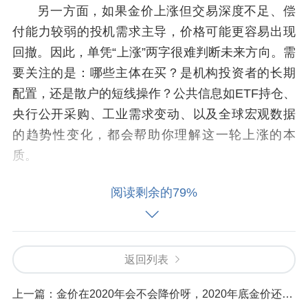
另一方面，如果金价上涨但交易深度不足、偿
付能力较弱的投机需求主导，价格可能更容易出现
回撤。因此，单凭“上涨”两字很难判断未来方向。需
要关注的是：哪些主体在买？是机构投资者的长期
配置，还是散户的短线操作？公共信息如ETF持仓、
央行公开采购、工业需求变动、以及全球宏观数据
的趋势性变化，都会帮助你理解这一轮上涨的本
质。
小标题2背后的驱动因素：宏观、地缘、资金面
阅读剩余的79%
宏观层面，通胀压力和实际利率的走向往往决定了
黄金的避险属性。若实际利率走低、通胀预期持续
抬升，黄金往往具备更强的吸引力；反之，若利率
返回列表
预期回暖、经济活动恢复，资金可能转向其他资
产。地缘因素也时常成为金价波动的重要催化剂：
上一篇：
金价在2020年会不会降价呀，2020年底金价还会涨价吗