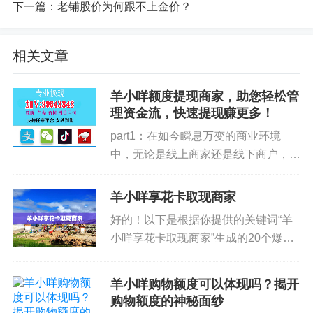
冲突的不确定性、国际关系的紧张态势、全球供应
下一篇：
老铺股价为何跟不上金价？
链的断点，都会通过避险需求推升金价。
相关文章
资金面方面，黄金ETF和其他金融衍生品的净买
入、基金公司和央行的持仓变化，以及全球资产配
羊小咩额度提现商家，助您轻松管
置的趋势，都会对价格形成叠加效应。懂得解码这
理资金流，快速提现赚更多！
些因素，才能把握涨势的“真正原因”，避免被表象所
part1：在如今瞬息万变的商业环境
误导。
中，无论是线上商家还是线下商户，资
金流动的效率直接影响着企业的经营状
在涨势中的理性取舍涨势往往伴随着情绪的放
况和发展速度。而资金流动中的一个关
羊小咩享花卡取现商家
大效应。对大多数投资者而言，关键不是是否在第
键环节——提现，往往让很多商家在繁
好的！以下是根据你提供的关键词“羊
一时间参与，而是要明确自己的目标与风险承受能
忙的工作中感到困扰。尤其是在...
小咩享花卡取现商家”生成的20个爆款
力。若你是以资产保值、降低组合波动性为目标，
文章标题： 羊小咩享花卡取现攻略：
涨势带来的“短期盈利”并非核心诉求；若你希望在长
让你轻松应对资金周转难题！ 揭秘羊
羊小咩购物额度可以体现吗？揭开
期内获得可观的回报，需关注能否把握价格背后的
小咩享花卡取现秘密，这些商家才是真
购物额度的神秘面纱
结构性趋势，而非盲目追逐短期波段。
正的省钱利器！ 用羊小咩享...