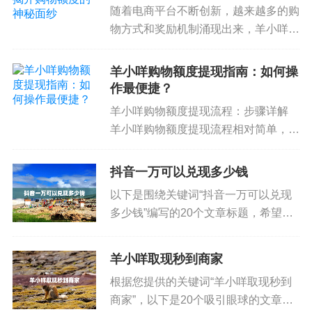
随着电商平台不断创新，越来越多的购
本文的第一部分，聚焦于理解金价暴涨的信号
物方式和奖励机制涌现出来，羊小咩作
为其中的新兴平台，凭借其独特的购物
与驱动因素，目的是帮助读者建立一个清晰的认知
额度政策，吸引了大量消费者的关注。
框架，为下一步的操作决策提供基础准备。我们将
羊小咩购物额度提现指南：如何操
羊小咩购物额度，作为一种消费额度，
作最便捷？
进入如何在暴涨行情中进行策略设计与风险控制的
已经成为许多用户购物时不可忽视...
实战探讨，帮助你将“买还是卖”的疑问转化为可执行
羊小咩购物额度提现流程：步骤详解
羊小咩购物额度提现流程相对简单，用
的行动步骤。
户只需按照以下步骤操作即可完成提
现。用户需要登录羊小咩账户，进入个
作为一个温和而实用的结尾，提醒各位读者：
抖音一万可以兑现多少钱
人中心页面。在个人中心页面中，找
没有一种工具能在所有市场情形下都万无一失。黄
以下是围绕关键词“抖音一万可以兑现
到“购物额度”选项，点击进入。...
金投资也一样，关键在于合适的时点、合适的工
多少钱”编写的20个文章标题，希望能
具、以及与个人资产配置相匹配的风险敞口。若你
够吸引读者的兴趣： 抖音一万的兑现
真相：你绝对想不到的金额！ 从一万
愿意进一步把理论变成可执行的操作，可以在下一
羊小咩取现秒到商家
到提现：抖音的秘密收入计算法！ 抖
个章节中看到更具体的策略框架，以及如何通过智
根据您提供的关键词“羊小咩取现秒到
音一万提现攻略：如何最大化...
能工具辅助决策。
商家”，以下是20个吸引眼球的文章标