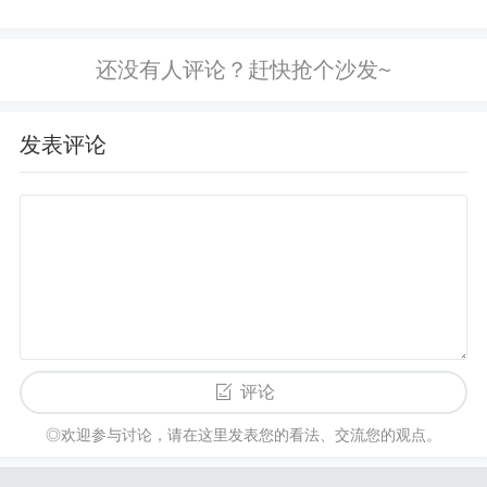
题： 羊小咩取现：商家秒到账，轻松
part1完摆脱情绪的执行力：从原则到操作的落
提升现金流！ 揭秘羊小咩取现的秘
地在上一节中，我们梳理了金价暴涨背后的信号与
密：商家秒到款的高效之道！ 商家必
驱动因素。现在，进入到可执行的策略阶段：你应
看！羊小咩取现如何实现秒到账...
该在暴涨行情中如何进行买卖决策、如何进行风险
发表评论
管理，以及如何通过工具和专业服务提升胜率。核
心是把“买还是卖”变成一组可检验、可执行的动作清
单，而不是依赖直觉和侥幸心理。
小标题1实战策略：如何在涨势中布局
明确目标与风险承受度：如果你的目标是保值
并保持低波动，应以小额分批进入、分散投资、设
评论
置坚定的止损为原则；若你追求增值，可以将一部
分资金配置于黄金相关资产（如黄金ETF、黄金期
◎欢迎参与讨论，请在这里发表您的看法、交流您的观点。
货、金矿股等），并设置明确的盈利目标与退出策