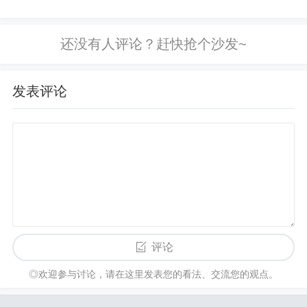
盎司1900美元的高点，约合每克50元左右。随后，
额度这样套现，方法简单，人人都能学
由于美联储加息、全球经济复苏等因素，黄金价格
会！ 揭秘！抖音月付额度快速套现的
最新技巧，手把手教你！ 小白必看：3
经历了一段时间的回调。随着
分钟学会如何合法套现抖...
发表评论
评论
◎欢迎参与讨论，请在这里发表您的看法、交流您的观点。