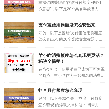
根据你的关键词“微信分付额度回收什
崭露头角。它不仅仅是一个购物平...
角度来深入探讨这一问题。
么意思”，以下是20个具有爆款潜力的
文章标题，旨在吸引读者点击并深入了
从技术分析来看，黄金价格走势受到多重因素
解相关内容： 微信分付额度回收是骗
的影响。美元指数是影响黄金价格的重要因素。如
支付宝信用购额度怎么套出来
局吗？看完你就懂了！ 揭秘微信分付
果美元指数持续走弱，黄金价格将获得上涨动力。
好的，以下是围绕“支付宝信用购额度
额度回收：你需要知道的真相...
全球通胀水平居高不下，主要经济体央行的货币政
怎么套出来”的20个爆款文章标题，侧
重吸引读者关注并提供实用信息： 揭
策走向也对黄金价格产生重要影响。如果央行继续
秘！支付宝信用购额度套现新技巧，轻
实施宽松政策，黄金价格将继续走高。地缘政治局
羊小咩消费额度怎么套现更灵活？
松变现！ 支付宝信用购额度隐藏功
秘诀全揭秘！
势的紧张程度也将直接影响黄金的避险需求。
能，教你安全套现不踩坑！ 支...
在当今社会，信用消费已成为不可忽视
从长期趋势来看，黄金价格仍有上涨空间。随
的趋势。羊小咩作为一款知名的消费分
着全球经济增速放缓、通胀压力上升，黄金的避险
期平台，以灵活的额度和便捷的操作方
需求持续升温。尤其是在全球经济不确定性增加的
式吸引了大量用户。很多人对“羊小咩
抖音月付额度怎么套现
消费额度怎么套现”充满了好奇，尤其
背景下，黄金作为避险资产的配置价值将进一步提
好的！以下是20个关于“抖音月付额度
是如何在合法合规的前提下实现灵...
升。从历史数据来看，黄金价格在2011年曾达到每
怎么套现”的爆款文章标题： 抖音月付