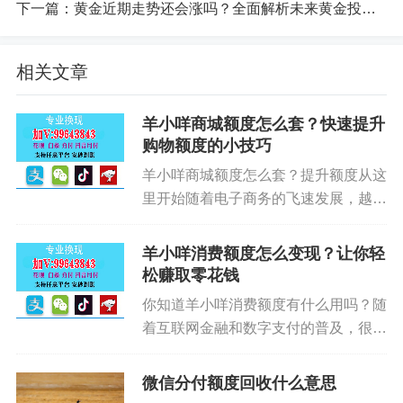
重因素。美元走势对黄金价格具有重要影响。如果
下一篇：
黄金近期走势还会涨吗？全面解析未来黄金投资机会
美元指数持续走弱，黄金价格将获得进一步上涨动
力。全球央行的货币政策走向也是关键。如果主要
相关文章
经济体央行继续实施宽松政策，黄金价格将继续走
高。地缘政治局势的紧张程度也将直接影响黄金的
羊小咩商城额度怎么套？快速提升
避险需求。
购物额度的小技巧
羊小咩商城额度怎么套？提升额度从这
黄金价格能否涨到1000元一克，取决于全球经
里开始随着电子商务的飞速发展，越来
济形势、货币政策、地缘政治等多重因素的综合作
越多的人开始关注在线购物平台的购物
用。投资者在布局黄金投资时，需要密切关注这些
额度，羊小咩商城作为一个备受欢迎的
羊小咩消费额度怎么变现？让你轻
购物平台，吸引了大量消费者前来购
因素的变化，合理配置资产，把握黄金牛市带来的
松赚取零花钱
物。但是，对于许多刚加入羊小咩商...
财富机遇。
你知道羊小咩消费额度有什么用吗？随
着互联网金融和数字支付的普及，很多
在当前全球经济不确定性增加的背景下，黄金
人都已经习惯了使用各种消费平台进行
作为避险资产的配置价值日益凸显。黄金价格能否
日常购物和支付。而羊小咩作为一个崭
微信分付额度回收什么意思
涨到1000元一克？我们从技术分析和长期趋势两个
新的消费平台，正逐渐在年轻人群体中