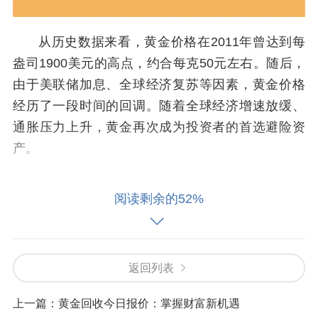
从历史数据来看，黄金价格在2011年曾达到每
盎司1900美元的高点，约合每克50元左右。随后，
由于美联储加息、全球经济复苏等因素，黄金价格
经历了一段时间的回调。随着全球经济增速放缓、
通胀压力上升，黄金再次成为投资者的首选避险资
产。
当前，全球通胀水平居高不下，主要经济体央
阅读剩余的52%
行普遍采取宽松货币政策，这为黄金价格上涨提供
了坚实基础。地缘政治冲突的加剧也使得黄金的避
险需求持续升温。从长期来看，黄金价格仍有上涨
空间，尤其是在全球经济不确定性增加的背景下。
返回列表
黄金价格能否涨到1000元一克，还需要考虑多
上一篇：
黄金回收今日报价：掌握财富新机遇