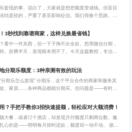
乐套现的事。说白了，大家就是想把额度变成钱。但盲目
高，适合上千元的操作。唯一的缺点就是损失一点点折扣，
冻结是轻的，严重了甚至影响征信。我们得换个思路。不
费强得多。
产转化”。今天分享3个实测有效的方法。不违规...
！3秒找到靠谱商家，这样兑换最省钱】
？看中一件东西，但一下子掏不出全款。想用微信分期，
气费。这不是“取现”，胜似“取现”。
持。折腾半天，发现根本用不了。今天这篇教程，专治这
“隐藏后台”：哪些商家已经合作？ 先讲一个事...
地分期乐额度：3种亲测有效的玩法
包”。 2. 找到“生活缴费”入口，输入你家（或者朋友家）的燃
“分期乐怎么套现” 分期乐，这个平台合作的商家和服务其
“美团月付”。好，几十到几百块的账单就付清了。 4. 然后
妆、家居……各种商品都能分期买。但问题是——有时候
是现金。你刷了个新手机？实际需要的是交房租...
钱不就自然变成你手里的活钱了吗？
用？手把手教你3招快速提额，轻松应对大额消费！
00元的电费，让朋友把200元现金转回来。一个操作，额度
顿大餐，或者订个酒店，却发现月付额度只剩两位数。尴
唯一的限制是，每月缴费金额有上限，适合小额度应急。
扎心的是——明明每月按时还款，额度却一动不动。 据观