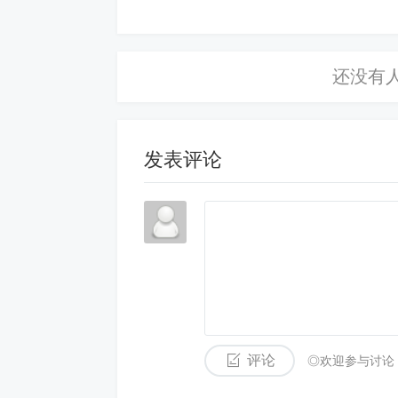
察，很多用户对美团月
方法四：让朋友“代购”一次
这是最原始、但最稳妥的办法。如
1. 沟通：对你朋友说：“嘿，我有
我。” 2. 下他的单：用你的号点外卖，
发表评论
点的东西吃了/用了，然后把钱通过微信
完美闭环！没有任何第三方介入，
愿意配合你的朋友。简单来说， 这就是“
文章总结
最后，我们来收个尾。美团月付的本
评论
◎欢迎参与讨论
贷款。所以，市面上那些“强开”、“秒到账