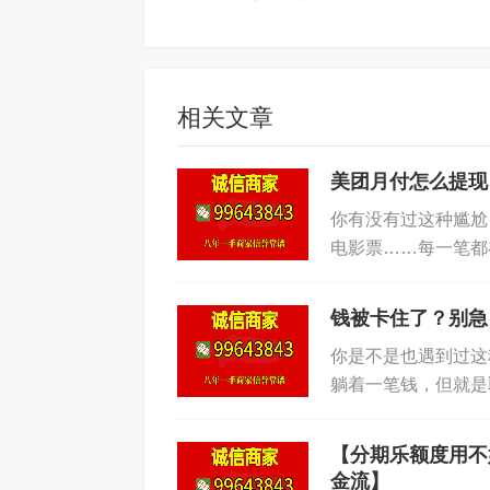
说白了，这就是把月付额度先“花”出
简单、安全、无手续费。
相关文章
方法二：购买可转售的“硬通货”
美团月付怎么提现
这个玩法更高级一点，适合手头资
你有没有过这种尴尬
的商品，然后自己卖掉。
电影票……每一笔都
后付”的工具，明明
1. 选品：打开美团，找“超市便利”
钱被卡住了？别急
卡”。这些东西本身就是“钱”，转手就能
你是不是也遇到过这
单，买一张1000元的电子卡。注意，选那
躺着一笔钱，但就是
卡密后，去闲鱼、转转，或者一些专门的
几个弯，搞得心烦。说
之间。也就是说，你花1000元额度买卡
【分期乐额度用不
本“取现”的代价。
金流】