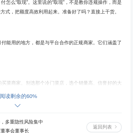
付怎么“取现”。这里说的“取现”，不是教你违规操作，而是
法方式，把额度高效利用起来。准备好了吗？直接上干货。
月付能用的地方，都是与平台合作的正规商家。它们涵盖了
。
付的买菜商家。别选那个冷门菜店，选个销量高、信誉好的大
水果。这个操作风险极低。 2. 申请退款：东西送到后，别
阅读剩余的60%
“不想要了”。态度诚恳点，理由正当就行。记住，千万别
退款到账：正常情况下，钱会原路退回你的美团月付账户。但重
种退款到“余额”或“银行卡”的商家。实测发现，大部分正规
决，多重隐性风险集中
返回列表
美团钱包或银行卡。
届董事会董事长