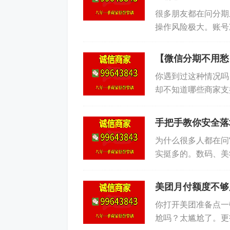
很多朋友都在问分期
这个方法比起第一种，额度利用率
操作风险极大。账号
但绝对比找黑中介被扣10%-20%的手续
是“套现”，而是“资
方法三：用“生活缴费”曲线救国
【微信分期不用愁
你遇到过这种情况吗
很多新手不知道，美团月付能交水电燃
却不知道哪些商家支
个痛点。 微信分期的
操作更简单：
手把手教你安全落
1. 打开美团APP，点“我的-我的钱
为什么很多人都在问
气、水费、电费户号。 3. 点支付，勾选
实挺多的。数码、美
我们缺的不是商品，
呢？ 你省下了原本要交账单的现金，这
美团月付额度不够
这招的妙处在于：你帮朋友交一笔2
你打开美团准备点一
就转化了。安全、靠谱、无任何风险。
尬吗？太尴尬了。更