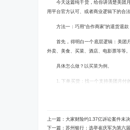
今天这篇纯干货，给你讲清楚美团月
用平台官方认可、或者商业逻辑下的合
方法一：巧用“合作商家”的退货退款
首先，得明白一个底层逻辑：美团
外卖、美食、买菜、酒店、电影票等等
具体怎么做？以买菜为例。
1. 下单买货：找一个支持美团月
卖场。买个几十块钱的东西，比如牛奶、
动它。你直接找客服，说“送错了”或者
说“要套现”，那等于自投罗网。 3. 
点来了——如果你想拿到现金，就得选那
上一篇：
大家财险约1.37亿诉讼案件未
的菜场、超市，退款都是直接退到你的
下一篇：
苏州银行：选举崔庆军为第六