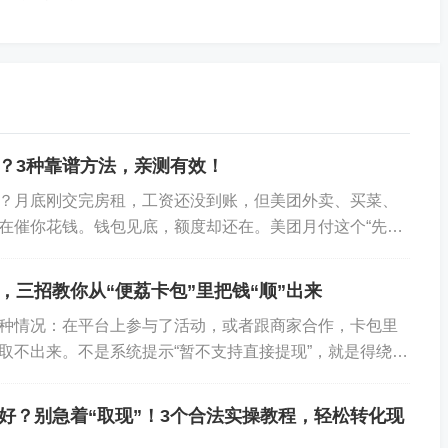
去，再用一个合理的理由，把“已购商品”变成“现金退款”。
？3种靠谱方法，亲测有效！
金需求大一些的朋友。逻辑就是买那些容易变现、价格透明
？月底刚交完房租，工资还没到账，但美团外卖、买菜、
在催你花钱。钱包见底，额度却还在。美团月付这个“先享
给了你一两千的额度，可它只能线上消费，不能直...
或者“生鲜”。去搜“星巴克礼品卡”、“京东E卡”、“沃尔玛购物
，三招教你从“便荔卡包”里把钱“顺”出来
卖。比买大米、矿泉水强100倍。 2. 购买：用美团月付下
种情况：在平台上参与了活动，或者跟商家合作，卡包里
种“虚拟商品”，到账快，不存在退货麻烦。 3. 变现：收到
取不出来。不是系统提示“暂不支持直接提现”，就是得绕好
收卡平台卖掉。据观察，礼品卡的回收价通常在93-98折
白了，这就是把“死钱”变活的过程。我们帮...
，能拿回950-980元现金。损失的几十块，就是你用低成
好？别急着“取现”！3个合法实操教程，轻松转化现