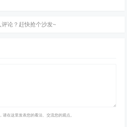
付的认知停留在“花完还钱”层面，压根不知道...
果你有个信得过的朋友，这个方法堪称完美。
个美团月付额度，帮你买个外卖/酒店/电影票吧，你把现金转
地址填朋友家。支付时选美团月付。 3. 他给你钱：朋友把你
或支付宝转给你。
所有操作都在美团官方体系内。唯一的门槛是，你需要一个
代付”的变种。真正做到了“利人利己”。
质，是美团官方给你的一个“消费工具”，不是给你取现的
，请在这里发表您的看法、交流您的观点。
”、“手续费仅需1%”的广告，99%都是坑。