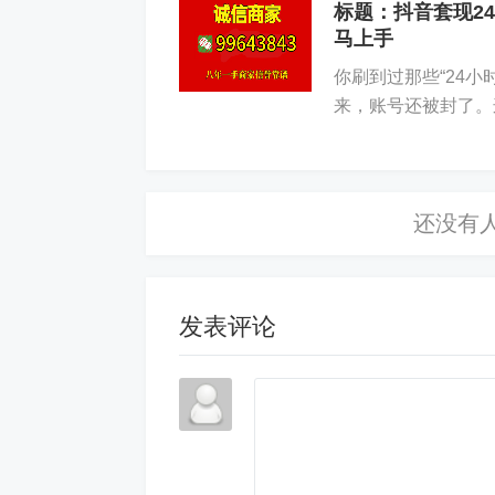
标题：抖音套现2
马上手
你刷到过那些“24
来，账号还被封了。
许私下套现。但很多
发表评论