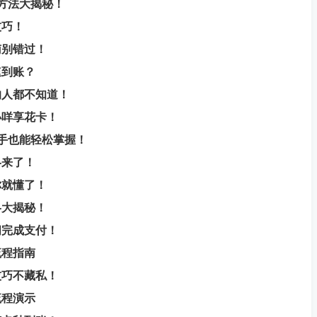
率方法大揭秘！
技巧！
南别错过！
速到账？
的人都不知道！
小咩享花卡！
手也能轻松掌握！
略来了！
你就懂了！
略大揭秘！
间完成支付！
流程指南
技巧不藏私！
流程演示