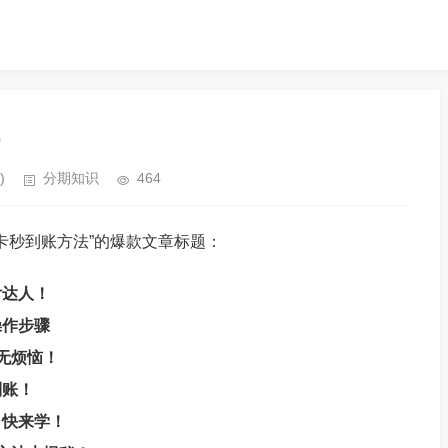
)
分期知识
464
卡秒到账方法”的爆款文章标题：
付达人！
操作步骤
无烦恼！
到账！
，快来学！