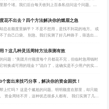
里那个堵。我们后台每天收到上百条私信问这个问题。说
家和服务有限，分付本质上是个消费信贷工具，不是...
度花不出去？四个方法解决你的燃眉之急
却总在额度里躺平？ 不是不想用，是找不到花的地方。 或
不了自己口袋。 别急。我们实测了好几种路子，筛选出四
种都简单，手把手教你...
用？这几种灵活周转方法亲测有效
的问题：“美团月付额度每个月都花不完，但临时急用钱时
它转换成可用的现金？”说白了，这确实是不少用户的实际
，需要时却用不上。 我们实测了几种方法。...
3个套出来技巧分享，解决你的资金困扰！
帮上忙吗？ 这是个尴尬的问题。明明额度在那里，却只能
。 资金周转不开，这种状态很多人都有。 我们实测了几种
可行的路子。 先说说美团月付是...