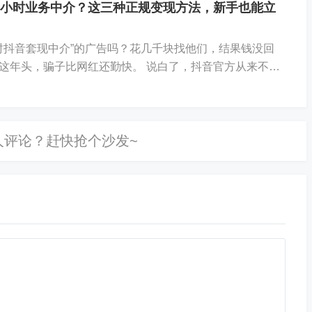
4小时业务中介？这三种正规变现方法，新手也能立
小时抖音套现中介”的广告吗？花几千块找他们，结果钱没回
这年头，骗子比网红还勤快。 说白了，抖音官方从来不允
人急用钱，就掉进了坑里。其实，根本不用找...