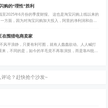
闪购的“理性”胜利
截至2025年6月份的季度财报。 这也是淘宝闪购上线以来的
 一方面，因为对淘宝闪购加大投入，阿里的净利润和自由
远不如市场想象的那么大；另一方面...
，正在围猎电商卖家
不风平浪静，只要有利可图，就有人蠢蠢欲动。人人喊打
土重来，不同的是，如今的羊毛党不再靠演技，而是靠AI批量
苏经营大闸蟹网店的高女士，她像往常一样...