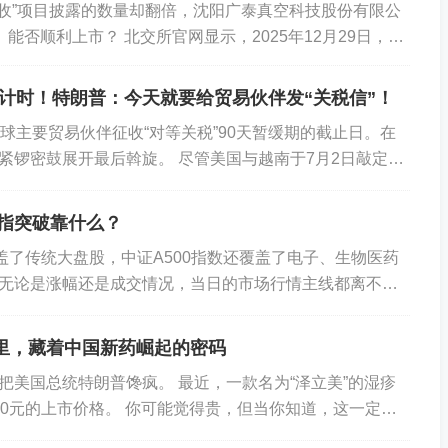
验收”项目披露的数量却翻倍，沈阳广泰真空科技股份有限公
）能否顺利上市？ 北交所官网显示，2025年12月29日，广
审议。12月30日，北交所官...
倒计时！特朗普：今天就要给贸易伙伴发“关税信”！
全球主要贸易伙伴征收“对等关税”90天暂缓期的截止日。在
紧锣密鼓展开最后斡旋。 尽管美国与越南于7月2日敲定了
贸易伙伴谈判仍陷入胶着，难有突破迹象...
沪指突破靠什么？
覆盖了传统大盘股，中证A500指数还覆盖了电子、生物医药
无论是涨幅还是成交情况，当日的市场行情主线都离不
从年内股票型ETF的资金流入看，科技和...
药里，藏着中国新药崛起的密码
把美国总统特朗普馋疯。 最近，一款名为“泽立美”的湿疹
80元的上市价格。 你可能觉得贵，但当你知道，这一定价
的1/10，是不是又可以了？ 更重要...