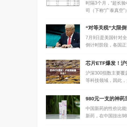
时隔3个月，“超长
司（下称“广泰真空”
泰真空首发上会被暂缓
“对等关税”大限
7月9日是美国针对
倒计时阶段，各国正
协议，但与多数关键
芯片ETF爆发！
沪深300指数主要
等科技领域，因此，
开“科技+金融”。 而
980元一支的神
中国新药的性价比能
新药，在中国挂出9
仅为美国同款药物售价