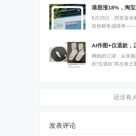
港股涨18%，淘宝
8月29日，阿里发布
首份财务成绩单——
现金流承压，但压力
AI作图+仅退款
网购的江湖，从来都
的“仅退款”再次卷
制造“证据”。 在江
发表评论