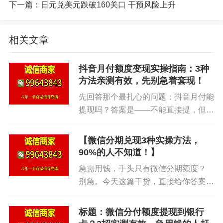
方法三：特殊日期“偷袭套” 抖音月付不定期搞
下一篇：
日元兑美元跌破160关口 干预风险上升
活动。比如每月18号是“月付日”，很多商品额外打9
折。还有大促期间，比如618、双11，月付用户能领
相关文章
到专属红包。我们观察到一个规律：活动公告往往
藏在“我的钱包”里的小字提示。你需要主动点进去
抖音月付额度变现实操指南：3种
看。操作流程：每月月初打开抖音“钱包”页签，找到
方法亲测有效，先别急着套现！
月付活动中心，把所有能领的券全点了。然后等促
先回答那个最扎心的问题：抖音月付能
销日下单。有次我们买一台吸尘器，原价1200，月
提现吗？答案是——不能直接提，但可
以“曲线救国”。很多朋友被各种中介忽
付活动价980，再叠加3期0息，直接省了220块。这
悠，结果钱没到手，账号先封了。今天
种套法不费脑子，只要记日子。
【微信分期兑现3种实操方法，
这篇干货，我直接给你3种实测可行的
90%的人不知道！】
思路，不绕弯子。 为什么有人...
方法四：额度管理“循环套” 很多人额度低，想
急需用钱，手头只有微信分期额度？
买的东西超额度。怎么办？别急，月付额度可以手
别急。今天这篇干货，直接给你答案。
动调整。方法：在月付主页点“调整额度”，往往能临
我们合作的商家覆盖京东、拼多多、美
团等主流平台，支持微信分付或分期付
时提高300-500元。还有一种更绝的：先部分还款，
标题：微信分付额度提现到银行
款服务。简单来说，你的额度不是死