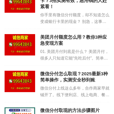
释放额度。比如你本月已用1000，额度2000。你想
卡？3招实测有效，急用钱的人赶
钱。用对方法，能灵活变成现...
紧看！
买一个1500的商品。可以先还掉500（最低还款
你手里有微信分付额度，却不知道怎么
额），额度变回1500，就能下单。注意，提前还款
变成银行卡里的现金？ 别急，这事儿
没手续费。说白了就是利用还款规则，把额度循环
很多人都在问。 我们跟不少合作商家
用起来。我们实测，如果手头紧，这种方法能同时
聊过，微信分付本质上是个“先消费、
美团月付额度怎么用？教你3种应
应付两笔大额消费。
后付款”的信用服务，跟花呗差不多。
急变现方案
但它有个硬伤——...
结尾：总结一下。抖音月付其实是个灵活的金
01. 美团月付到底是什么？ 美团月付，
很多人只知道它能“先吃后付”。简单来
融工具，关键看你会不会用。它合作的商家覆盖全
说，这是美团给商家和用户搭建的一个
平台，服务从买东西到分期还款都很成熟。以上四
信用支付工具。你吃饭、点外卖、买菜
微信分付怎么取现？2025最新3种
种方法——免息期套利、优惠叠加、活动日偷袭、
都能用，次月8号还款就行。 但问题来
简单操作，实测安全秒到账
额度循环——简单易上手。不需要任何技术门槛，
了。有些朋友急用现金...
微信分付上线这么多年，合作商家早就
只要改变付款习惯就行。我们强烈建议：立刻去钱
铺开了。线下便利店、线上电商、餐饮
包里看一眼有没有未领的券。别让额度睡大觉。用
店，只要支持微信支付的地方，基本都
好月付，等于每月多赚一顿饭钱。
能见着分付的身影。服务这块，分付主
微信分付取现的方法步骤图片