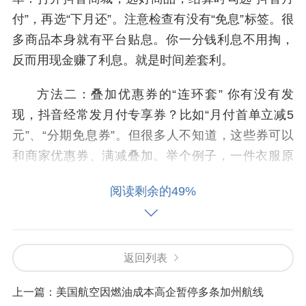
付”，再选“下月还”。注意检查有没有“免息”标签。很
多商品本身就有平台贴息。你一分钱利息不用掏，
反而用现金赚了利息。就是时间差套利。
方法二：叠加优惠券的“连环套” 你有没有发
现，抖音经常发月付专享券？比如“月付首单立减5
元”、“分期免息券”。但很多人不知道，这些券可以
和商家优惠券、满减叠加。举个例子，一件衣服原
价200，商家满199减20。你领了月付立减5元券，
阅读剩余的49%
再叠加平台红包。最后实付175。但这还没完——选
择3期分期，有时还能再减3元。我们试过一次，四
个优惠叠一起，到手价只有原价的八折。关键步
骤：先领齐所有券，结算时优先选择月付，系统会
返回列表
自动匹配最优组合。切忌直接付款。差别很大。
上一篇：
美国航空因燃油成本高企暂停多条加州航线