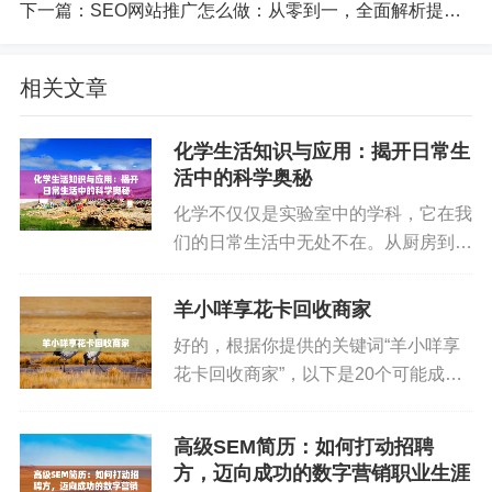
下一篇：
SEO网站推广怎么做：从零到一，全面解析提高网站流量的必胜法则
O专家，从而提升品牌曝光度和销售转化率。根据相
关数据分析，SEO相关职位的需求量呈现持续增长
相关文章
的趋势。特别是在数字化转型的过程中，各行业都
迫切需要懂得如何通过搜索引擎提高流量的专业人
化学生活知识与应用：揭开日常生
才。
活中的科学奥秘
化学不仅仅是实验室中的学科，它在我
无论你是想通过提升自己的职场竞争力，还是
们的日常生活中无处不在。从厨房到洗
希望从事独立的SEO顾问工作，系统学习SEO技能
手间，从清洁剂到化妆品，化学的知识
都会让你具备在这一行业中立足的能力。而这一
和应用帮助我们提升生活质量。本文将
羊小咩享花卡回收商家
点，正是传统大学教育所无法提供的。因此，选择
带你走进化学的世界，揭开它在生活中
好的，根据你提供的关键词“羊小咩享
报班学习SEO课程，显然是打开职场大门的捷径之
的奥秘，看看它是如何为我们的健...
花卡回收商家”，以下是20个可能成为
一。
爆款的文章标题： “羊小咩享花卡回收
攻略：轻松变现，安全又高效！” “揭
3.SEO课程让你少走弯路
高级SEM简历：如何打动招聘
秘！羊小咩享花卡回收商家最高折扣秘
方，迈向成功的数字营销职业生涯
诀，错过后悔！” “羊...