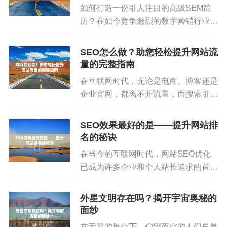
虽然SEO的学习资料丰富，互联网上也有大量
如何打造一份引人注目的高级SEM简
免费的教程和文章，但这些资源往往零散且缺乏系
历？在如今竞争激烈的数字营销行业
统性。很多初学者容易被复杂的技术细节和大量的
中，搜索引擎营销（SEM）无疑是企
理论知识所困扰，导致学习效果不佳。通过参加专
业获取流量、提高转化率的关键工具。
SEO怎么做？助您轻松提升网站流
而作为一名高级SEM专业人才，如何
业的SEO课程，你可以从基础入门，系统地学习SE
量的完整指南
将自己的经验、能力和成就展示得淋...
O的核心概念、最新的搜索算法以及如何进行网站优
在互联网时代，无论是电商、博客还是
化等内容。
企业官网，都离不开流量，而搜索引擎
优化（SEO）便是获取自然流量的重
在SEO课程中，通常会有行业专家进行讲解和
要方式之一。对于新手来说，SEO似
SEO效果最好的是——提升网站排
案例分析，通过真实案例的剖析，帮助你更好地理
乎复杂又神秘，但实际上，通过科学的
名的秘诀
方式和正确的步骤，我们可以逐步...
解SEO的实际应用。通过课程的学习，你不仅能够
在当今的互联网时代，网站SEO优化
掌握核心技能，还能够避开一些常见的误区，少走
已成为许多企业和个人站长追求的首要
弯路，更加高效地实现学习目标。
任务。
SEO（SearchEngineOptimization，
外星文明存在吗？揭开宇宙奥秘的
4.学SEO帮助你提升个人品牌
搜索引擎优化）是一种通过优化网站内
面纱
容、结构和外部链接，提高搜索引擎
在无尽的星空下，仰望夜空的人们总是