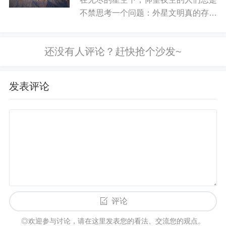
如果你是一个独立从业者或者自由职业者，学
中...
不禁思考一个问题：外星文明真的存在
习SEO将极大地提升你的个人品牌建设。在竞争激
吗？这是一个古老而又充满魅力的话
烈的互联网环境中，拥有一个自己的网站或者博客
题，吸引了无数科学家、哲学家以及普
是非常必要的，而如何让更多人看到你的内容，获
通民众的关注。从历史上各种神秘现
取更多流量，SEO就是解决这一问题的最佳工具。
象，到现代科学的飞速进展，关于外
星...
发表评论
通过掌握SEO，你能够优化自己的网站和文
章，提升搜索引擎中的排名，增加访问量。SEO的
过程也能帮助你提升内容创作的质量，增加用户体
验，增强互动性，从而实现个人品牌的快速增长。
长期来看，这不仅能够带来更高的知名度，还能为
你创造更多的商业机会和收入。
5.SEO课程让你了解最新的行业动态
评论
SEO行业变化非常迅速，搜索引擎算法不断更
◎欢迎参与讨论，请在这里发表您的看法、交流您的观点。