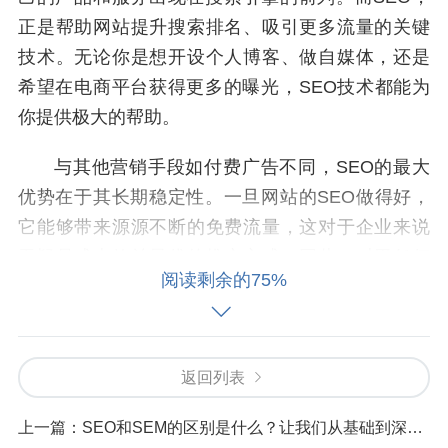
正是帮助网站提升搜索排名、吸引更多流量的关键
技术。无论你是想开设个人博客、做自媒体，还是
希望在电商平台获得更多的曝光，SEO技术都能为
你提供极大的帮助。
与其他营销手段如付费广告不同，SEO的最大
优势在于其长期稳定性。一旦网站的SEO做得好，
它能够带来源源不断的免费流量，这对于企业来说
无疑是成本效益最优的推广方式。因此，对于任何
阅读剩余的75%
想要提升在线竞争力的人来说，学习SEO课程显得
尤为重要。
2.SEO技能的市场需求日益增长
返回列表
随着数字营销的普及，SEO人才的需求也在不
上一篇：
SEO和SEM的区别是什么？让我们从基础到深入彻底解析
断增加。很多企业都在寻求能够有效优化网站的SE