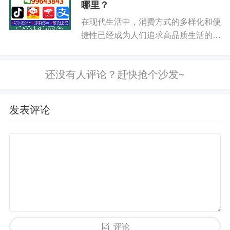
支付方式，凭借着其便捷性和灵活性，
哪里？
微信转账、支付宝转账等方式将钱款还给你。
吸引了众多用户的关注。许多年轻...
在现代生活中，消费方式的多样化和便
捷性已经成为人们追求高品质生活的必
优点：关系明确：交易对象是熟人，信任度
要条件。无论是日常购物、旅行出行，
高，风险较低。操作简单：就是正常的消费和收款
还是餐饮娱乐，我们都在追求更加灵活
过程。安全性高：避免了与陌生人交易可能带来的
和高效的支付方式。而美团月付作为一
欺诈风险。注意事项：沟通清楚：事先讲好价格、
种新兴的信用支付工具，正在悄然...
还款方式和时间。量力而行：不要因为要“提现”而超
发表评论
出自己的还款能力。
“购物变现”——购买实用商品，再转售
如果你需要购买一些日常用品、电子产品、家
居用品，或者一些高价值的商品，并且这些商品在
二手市场上相对容易出售，那么这个方法就值得考
虑。
评论