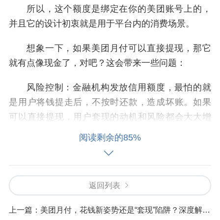
所以，这个额度是绑定在你的美团账号上的，
并且它的设计初衷就是用于平台内的消费场景。
想象一下，如果美团月付可以直接提现，那它
就有点像现金了，对吧？这会带来一些问题：
风险控制：金融机构发放信用额度，最怕的就
是用户将钱提走后，不按时还款，造成坏账。如果
可以直接提现，用户套现的动机和风险都会大大增
加。业务导向：美团本身是一家互联网服务公司，
阅读剩余的85%
它的核心业务是连接消费者和商家，提供生活服
务。美团月付是它的一个增值金融服务，目的是促
进其主营业务的增长。
返回列表
如果额度能随意提现，就偏离了它的业务属
上一篇：
美团月付，花钱新姿势还是“套现”陷阱？深度解析，让你秒懂！
性。合规性：监管机构对于信用支付工具的使用有