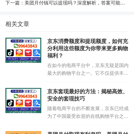
下一篇：
美团月付钱可以提现吗？深度解析，答案可能出乎你的意料！
明确的规定，直接提现可能会触碰到一些合规的红
线。
相关文章
所以，当你发现美团月付没有“提现”按钮时，别
意外，这是它作为一种特定金融产品设计的必然结
京东消费额度和提现额度，如何充
果。但别灰心，这并不意味着你的额度就“冻”在那
分利用这些额度为你带来更多购物
福利？
里，完全没有变通的可能。接下来的内容，咱们就
来深入探讨一下，如何在理解了这些限制的前提
在如今的电商平台中，京东无疑是国内
最大的购物平台之一。它不仅提供丰富
下，巧妙地“解锁”你的美团月付额度，让它真正为你
的商品种类，而且还经常推出各种优惠
所用。
活动，吸引了大量消费者的关注。尤其
京东套现最好的方法：揭秘高效、
是京东消费额度和提现额度的存在，使
“曲线救国”：美团月付额度“变现”的几
安全的套现技巧
得许多消费者能够享受更便捷的购...
种可行思路
随着电商平台的不断发展，京东已经成
为了中国最受欢迎的在线购物平台之
既然不能直接提现，咱们就得另辟蹊径，运用
一。无论是日常消费还是大型购物，京
一些“曲线救国”的策略。这些方法的核心逻辑都是：
东都为广大用户提供了丰富的商品选择