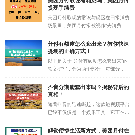
美团月付取现有利息吗，美团月付
和便捷的支付方式，吸引了无数消费
通过将美团月付的信用额度用于支付，然后再将支
提现手续费
者。在享受这些便利的越来越多的人
付的商品或服务进行变现，最终达到将额度转化为
美团月付取现的常识与误区在日常消费
也...
现金的目的。
场景里，美团月付常被视作“先消费、
后还款”的便捷工具，尤其适合在美团
“朋友代付，我来买单”——社交网络上的“互
生态内的商家和服务上进行分期支付。
分付有额度怎么套出来？教你快速
助”模式
很多人会问一个核心问题：美团月付可
提现的正确方式！
以取现吗？如果可以，是否会产生...
以下是关于“分付有额度怎么套出来”的
这是最常见也相对安全的一种方式。你认识的
软文撰写，分为两个部分，每部分
朋友、家人，肯定也有需要使用美团服务的时候，
1000字。在移动支付的时代，微信已
对吧？
经成为我们生活中不可或缺的一部分。
抖音分期能套出来吗？揭秘背后的
从最初的支付工具到如今的全方位金融
真相！
场景设想：你的朋友想点一份贵一点的外卖，
服务平台，微信不断推陈出新，推...
随着抖音的迅速崛起，这款短视频平台
或者预订酒店/机票，但手头不方便。这时候，你就
已经不仅仅是一个娱乐工具，它正在逐
可以提出用你的美团月付来帮他支付。操作流程：
渐渗透到我们生活的方方面面，尤其是
朋友在你这里下单，或者让你帮他支付。你通过美
在购物方面。抖音分期作为一种新型的
解锁便捷生活新方式：美团月付在
团App，使用美团月付支付。之后，朋友再以现金、