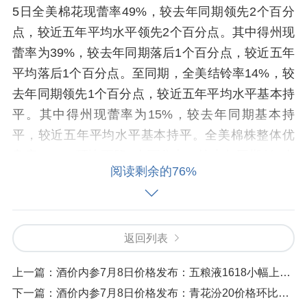
5日全美棉花现蕾率49%，较去年同期领先2个百分
点，较近五年平均水平领先2个百分点。其中得州现
蕾率为39%，较去年同期落后1个百分点，较近五年
平均落后1个百分点。至同期，全美结铃率14%，较
去年同期领先1个百分点，较近五年平均水平基本持
平。其中得州现蕾率为15%，较去年同期基本持
平，较近五年平均水平基本持平。全美棉株整体优
良率46%，环比下降2个百分点，较去年同期低6个
阅读剩余的76%
百分点。其中得州棉株整体优良率36%，环比下降3
个百分点，较去年同期低6个百分点。
市场分析
返回列表
国际方面，26/27年度全球供应减产的预期
上一篇：
酒价内参7月8日价格发布：五粮液1618小幅上涨1元瓶
持续存在，全球棉市供需格局预计由宽松转为偏
下一篇：
酒价内参7月8日价格发布：青花汾20价格环比昨日保持不变
紧，中长期支撑国际棉价重心抬升。尽管美棉产区