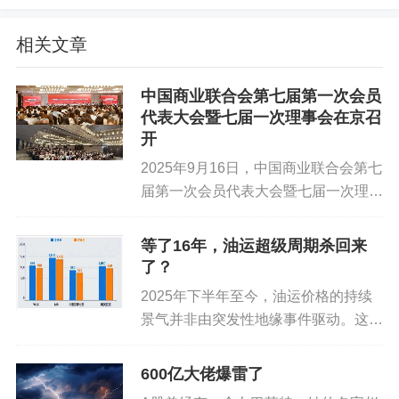
旱情缓解后，美棉估产预计上调，但在厄尔尼诺气
相关文章
候影响下，印度目前季风降雨明显低于往年同期水
平，天气升水可能会再度推高外盘。国内方面，25/
中国商业联合会第七届第一次会员
26年度国内棉花虽大幅增产，纺纱产能扩张背景下
代表大会暨七届一次理事会在京召
年度用棉消费也同比大增，年度末棉花资源预计仍
开
将趋紧，对棉价形成持续支撑，关注后续抛储政策
2025年9月16日，中国商业联合会第七
落地情况。需求端纺织市场淡季氛围有所加重，新
届第一次会员代表大会暨七届一次理事
订单下降较为明显，纺企补库心态谨慎，刚需采购
会在北京世纪金源大饭店隆重举行。十
一届全国政协经济委员会副主任、商务
偏弱，成品库存有所累积但仍处低位，负反馈尚未
等了16年，油运超级周期杀回来
部原副部长、中国商业联合会原会长张
显现。
了？
志刚，十二届全国政协经济...
2025年下半年至今，油运价格的持续
策略
景气并非由突发性地缘事件驱动。这或
许暗示行业已进入新一轮上行大周期。
中性。国内本年度供应偏紧及新作减产预
当前，运价上涨也已切实反映在企业业
600亿大佬爆雷了
期已在盘面有所反映，短期在淡季和政策预期压制
绩中。2025年，招商轮船全年归母净