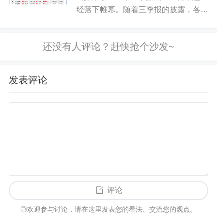
商协会（ISMA）再次呼吁印度政府允许乙醇蒸馏厂
经落下帷幕。随着三季报的披露，各类
设立E100专用燃料加注站，认为此举对于扩大灵活
机构的最新持仓也随之浮出水面。今年
燃料汽车规模、缓解乙醇行业面临的财务压力至关
来的A股市场，机构风格明显，因此，
机构重仓股和持股动向备受市场关注。
重要。在上月致印度石油与天然气部的一封信中，I
为了给读者提供一些参考，...
SMA寻求批准在食糖生物炼油厂附近“安装E100专用
加油基础设施”——该提案最初于2023年2月提出，
发表评论
但政府至今尚未作出决定。据业内消息人士透露，I
SMA已敦促中央政府为E100制定战略性政策框架。
E100是一种用于灵活燃料汽车的独立含水乙醇燃
料，同时需配套出台印度标准局（BIS）的车用标准
规范。
市场分析
评论
原糖方面，26/27榨季巴西累计制糖比预期
◎欢迎参与讨论，请在这里发表您的看法、交流您的观点。
同比下滑，但市场持续上调巴西甘蔗估产，基本抵