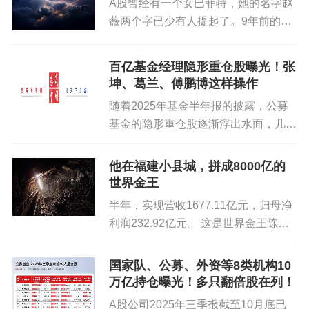
A股曾经有一个女巴菲特，她的名字赵
下郑棉预计区间震荡。
利润为60亿-66亿元，...
薇两个字已少有人提起了。9年前的那
个冬天，赵薇在A股上演了一出空手套
风险
白狼的游戏，她以6000万资金，放出
百亿基金经理隐形重仓股曝光！张
50倍杠杆，从明天系等机构融资30亿
宏观及政策风险、主产国天气
坤、葛兰、傅鹏博这样操作
资金，想获得一家上市公司的...
随着2025年基金半年报的披露，公募
白糖观点
基金的隐形重仓股逐渐浮出水面，几位
百亿级明星基金经理的最新动向备受市
市场要闻与重要数据
场关注。 券商中国记者注意到，张坤
他在福建小县城，拼成8000亿的
在减持美团的同时加仓贝壳，延续对内
期货方面，昨日收盘白糖2609合约5316元/
世界金王
需逻辑的关注；葛兰继续加码...
吨，较前一日变动-11元/吨，幅度-0.21%。现货方
半年，实现营收1677.11亿元，归母净
面，广西南宁地区白糖现货价格5300元/吨，较前一
利润232.92亿元。 这是世界金王陈景
日变动+0元/吨，现货基差SR09-16，较前一日变动
河的最新成绩单，这一成绩，让他成为
这一轮黄金价格暴涨的最大赢家，而这
+11。
国家队、公募、外资等8类机构10
泼天的富贵背后，是绝境中的逆行。
万亿持仓曝光！多只翻倍股在列！
【01 把金山抓在...
近期市场资讯，印度糖业与生物能源制造
A股公司2025年三季报截至10月底已