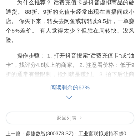
为什么推荐？ 话费充值卡是抖音虚拟商品的硬
通货。 88折、9折的充值卡经常出现在直播间或小
店。 你买下来，转头去闲鱼或转转卖9.5折，一单赚
个5%差价。 有人觉得太少？但胜在周转快、没风
险。
操作步骤： 1. 打开抖音搜索“话费充值卡”或“油
卡”，找评分4.8以上的商家。 2. 注意看价格：低于9
折的通常有量限制，抢到就是赚到。 3. 拍下后让商
家直接发卡密，别要实物卡（快递太慢）。 4. 拿到
阅读剩余的67%
卡密，立刻去闲鱼发布——标题写“95折出话费，秒
到账”。 5. 买家付款后，你直接充值到他手机号，完
成。
返回列表
实测数据： 我们试了3天，买了5000元话费卡
上一篇：
鼎捷数智(300378.SZ)：工业富联拟减持不超0.99%股份
（成本4500元），闲鱼卖了4750元，净赚250元。