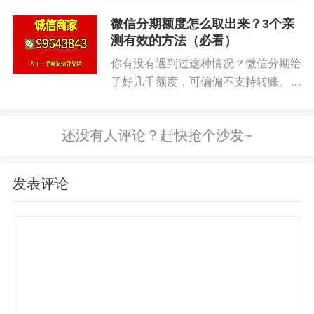
这招听起来有点绕，但实操很简单。 抖音月付
付。 眼看额度在那躺着，分文花不出
本质是信用额度，相当于花呗。 你用它买高流通商
微信分期额度怎么取出来？3个亲
去——着急，又没辙。 别慌。我们实
测有效的方法（必看）
品（比如苹果手机、戴森吹风机），然后转手卖。
测了几条路子，发现...
你有没有遇到过这种情况？微信分期给
关键点：你并没花自己的现金，而是用了额度。
了好几千额度，可偏偏不支持转账、不
步骤拆解： 1. 打开抖音月付，查看额度（一般
能发红包。急用现金的时候，这笔钱就
像锁在玻璃柜里——看得见，摸不着。
有2000-10000元）。 2. 搜索“iPhone 15 Pro Max”，
我们后台每天都能收到几十条类似私
找官方旗舰店或者大店。 3. 用月付全额支付，选择
信。说白了这个额度只能在微信合...
分期（反正你马上卖掉，本金立刻回笼）。 4. 收到
发表评论
手机后，拍个开箱视频，直接挂闲鱼。 5. 定价比市
场价低100-200元，保证24小时内出手。 6. 买家确
认收货后，你拿现金，还上月付账单。
好处在哪？ 你没花一毛钱本金，纯靠信用额度
周转。 一次赚200元差价，一个月做10单就是2000
元。 而且你的信用记录还在涨，抖音月付额度也能