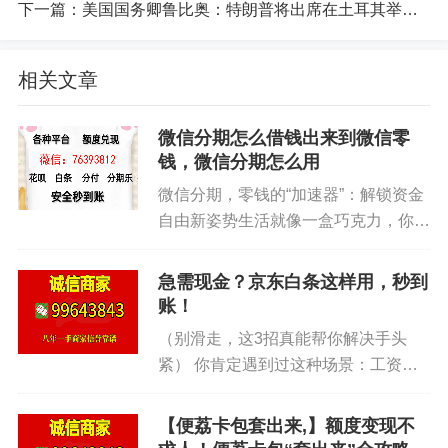
下一篇：
美国国务卿鲁比奥：特朗普将出席在土耳其举行的北约领导人峰会
时间成本？操作一次10分钟。
注意： 别贪便宜买来源不明的卡，容易黑卡被
相关文章
封。优先选“中国移动官方合作”标签的店。
微信分期怎么借钱出来到微信零
第二种：买黄金、茅台——差价在500-1000元
钱，微信分期怎么用
微信分期，零钱的“加速器”：解锁资金
对比一下 话费卡是薄利多销，那黄金茅台就是
自由新姿势生活就像一盒巧克力，你永
暴利单品。 抖音上有些直播间卖的金豆、金条，价
远不知道下一颗是什么味道。有时候，
格比国际金价还低？其实不是。 真正能套现的，是
意外的惊喜会翩然而至，比如突如其来
急需现金？京东白条这样用，秒到
那些“限时抢购”的硬通货。
的旅行计划；有时候，则是不期而遇的
账！
烦恼，比如心爱的手机突然“罢...
为什么存在差价？ 因为部分商家为了冲销量，
（别滑走，这3招真能帮你解决手头
紧） 你肯定遇到过这种场景：工资还
会搞“满减券+补贴”。 比如原价5000元的金豆，他们
没发，但房租、信用卡、生活费突然全
设成4500元再送100元券，实际你花4400元。 而回
挤在一个月。打开京东一看，白条额度
【便荔卡包套出来,】额度变现不
收金店的价格是当日金价，假设是4800元，你转手
躺着好几千，可它就是不能当现金花。