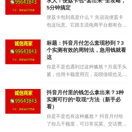
求人！便荔卡包“套出来”全攻略，
就赚400元。
急吗？当然急。我也急过。...
5分钟搞定
便荔卡包到底是什么？ 先说说便荔卡
具体怎么干： 1. 关注抖音黄金类目的大主播，
包这玩意。它跟主流电商平台都有合作
比如“周大生官方”“老庙黄金”。 2. 蹲他们的秒杀场
——京东、美团、淘宝、拼多多，还有
次，通常晚上8点-10点。 3. 用抖音月付或绑卡付
一堆线下商户比如星巴克、肯德基。你
标题：抖音月付怎么套现秒到？3
款，反正全额买。 4. 收到货后，直接去附近金店回
就当它是个额度赋能工具。用户开通
个实测有效的周转法，急用钱就看
收（别拆包装，保留票据）。 5. 回收价按当天金
后，能享受免息分期、快速到账的消...
这
价，一般只扣1%损耗，划算。
你是不是也遇到过这种尴尬？月底手头
紧，信用卡额度用完，花呗借呗也见了
风险提示： 黄金价格波动大，一周内跌2%你就
底。这时候刷到抖音，正好想买点东
亏了。所以到货后48小时内必须出手。 另外，有些
西，却意外发现抖音月付还有额度。
抖音月付里的钱怎么拿出来？3种
小主播卖的是“沙金”“工艺金”，回收商不收。认准“足
“能花，但不能取现”——这是大多数人
实测可行的“取现”方法（新手必
金999”字样。
第一反应。但我们实测发现，其实...
看）
你是不是也有这种尴尬？ 抖音月付给
第三种：利用“抖音月付”+“二手平台”套利
了你几千额度，可日常买菜、交话费都
用不上。 想买个东西，商家不支持月