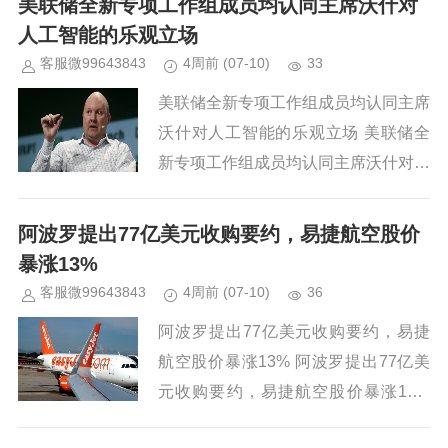
美联储全新专项工作组成员均认同主席沃什对
文/...
人工智能的乐观立场
客服微99643843
4周前
(07-10)
33
美联储全新专项工作组成员均认同主席
沃什对人工智能的乐观立场 美联储全
新专项工作组成员均认同主席沃什对人
工智能的乐观立场 核心要点
美联储主席凯文・沃什于周四表示，一
阿波罗提出77亿美元收购要约，易捷航空股价
系列旨在为美联储引入外...
暴涨13%
客服微99643843
4周前
(07-10)
36
阿波罗提出77亿美元收购要约，易捷
航空股价暴涨13% 阿波罗提出77亿美
元收购要约，易捷航空股价暴涨13%
核心要点 私募巨头阿波罗与