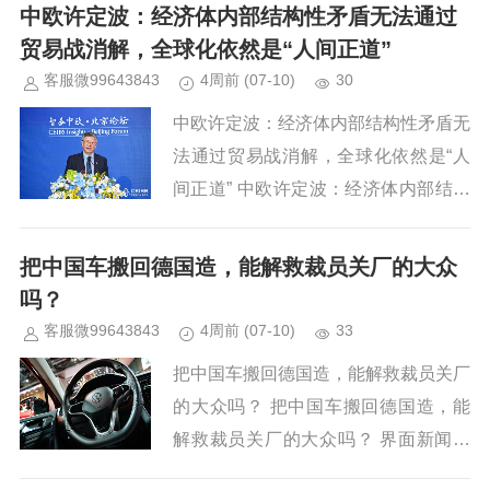
卡斯尔莱克双双递交收购方案，廉航易
中欧许定波：经济体内部结构性矛盾无法通过
捷航空爆发收购争夺...
贸易战消解，全球化依然是“人间正道”
客服微99643843
4周前
(07-10)
30
中欧许定波：经济体内部结构性矛盾无
法通过贸易战消解，全球化依然是“人
间正道” 中欧许定波：经济体内部结构
性矛盾无法通过贸易战消解，全球化依
然是“人间正道” 专题：2026智荟中欧·
把中国车搬回德国造，能解救裁员关厂的大众
北京论坛|全...
吗？
客服微99643843
4周前
(07-10)
33
把中国车搬回德国造，能解救裁员关厂
的大众吗？ 把中国车搬回德国造，能
解救裁员关厂的大众吗？ 界面新闻记
者 | 葛成 界面新闻编辑 | 周姝祺 德