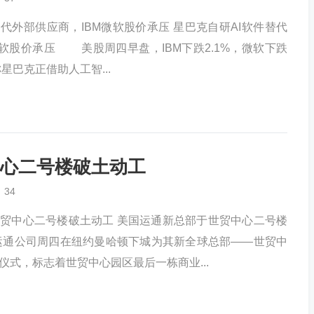
替代外部供应商，IBM微软股价承压 星巴克自研AI软件替代
微软股价承压 美股周四早盘，IBM下跌2.1%，微软下跌
星巴克正借助人工智...
心二号楼破土动工
34
贸中心二号楼破土动工 美国运通新总部于世贸中心二号楼
通公司周四在纽约曼哈顿下城为其新全球总部——世贸中
仪式，标志着世贸中心园区最后一栋商业...