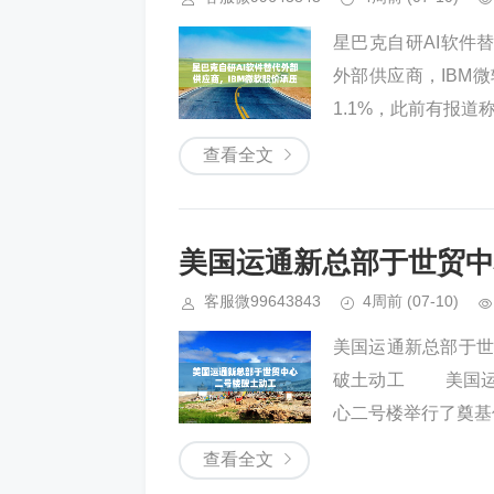
星巴克自研AI软件
外部供应商，IBM
1.1%，此前有报道称
查看全文
美国运通新总部于世贸中
客服微99643843
4周前
(07-10)
美国运通新总部于世
破土动工 美国运
心二号楼举行了奠基
查看全文