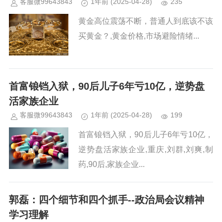
客服微99643843
1年前
(2025-04-28)
235
黄金高位震荡不断，普通人到底该不该
买黄金？,黄金价格,市场避险情绪...
首富锒铛入狱，90后儿子6年亏10亿，逆势盘
活家族企业
客服微99643843
1年前
(2025-04-28)
199
首富锒铛入狱，90后儿子6年亏10亿，
逆势盘活家族企业,重庆,刘群,刘爽,制
药,90后,家族企业...
郭磊：四个细节和四个抓手--政治局会议精神
学习理解