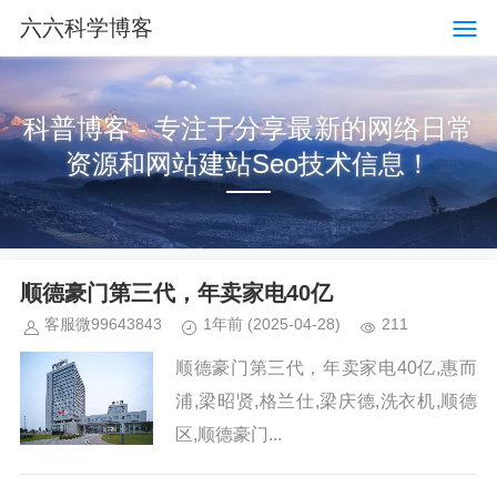
六六科学博客
科普博客 - 专注于分享最新的网络日常
资源和网站建站Seo技术信息！
顺德豪门第三代，年卖家电40亿
客服微99643843
1年前
(2025-04-28)
211
顺德豪门第三代，年卖家电40亿,惠而
浦,梁昭贤,格兰仕,梁庆德,洗衣机,顺德
区,顺德豪门...