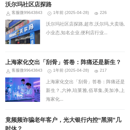
沃尔玛社区店探路
客服微99643843
1年前
(2025-04-28)
226
沃尔玛社区店探路,超市,沃尔玛,大卖场,
小业态,知名企业,便利店行业...
上海家化交出「刮骨」答卷：阵痛还是新生？
客服微99643843
1年前
(2025-04-28)
217
上海家化交出「刮骨」答卷：阵痛还是
新生？,六神,珀莱雅,佰草集,美加净,上
海家化...
竟频频诈骗老年客户，光大银行内控“黑洞”几
时休？