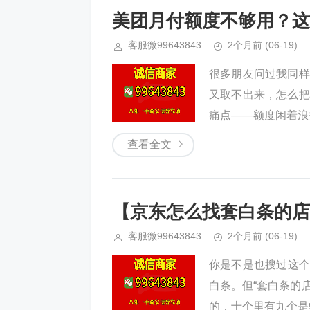
美团月付额度不够用？这
客服微99643843
2个月前
(06-19)
很多朋友问过我同样
又取不出来，怎么把
痛点——额度闲着浪费
查看全文
【京东怎么找套白条的店
客服微99643843
2个月前
(06-19)
你是不是也搜过这个
白条。但“套白条的
的，十个里有九个是