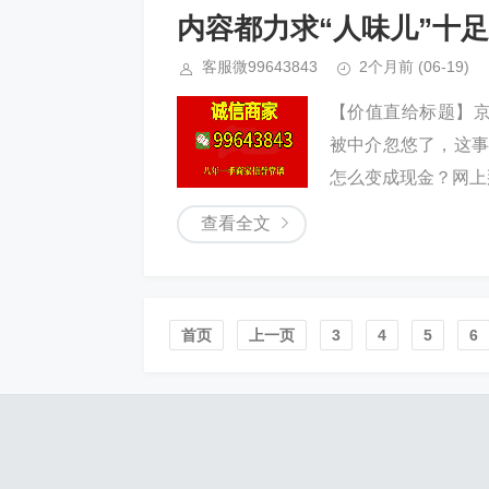
内容都力求“人味儿”十
客服微99643843
2个月前
(06-19)
【价值直给标题】京
被中介忽悠了，这事
怎么变成现金？网上那
查看全文
首页️
上一页
3
4
5
6