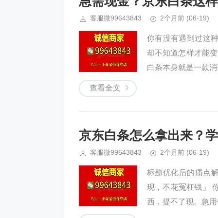
急需现金？京东白条这样
客服微99643843
2个月前
(06-19)
你有没有遇到过这
却不知道怎样才能变
白条本身就是一款消
查看全文
京东白条怎么拿出来？学
客服微99643843
2个月前
(06-19)
标题优化后的痛点解
现，不花冤枉钱」 
西，提不了现。急用