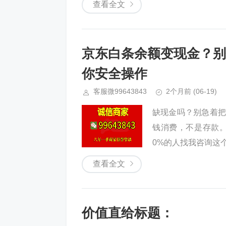
查看全文
京东白条余额变现金？别
你安全操作
客服微99643843
2个月前
(06-19)
缺现金吗？别急着把
钱消费，不是存款。
0%的人找我咨询这个
查看全文
价值直给标题：