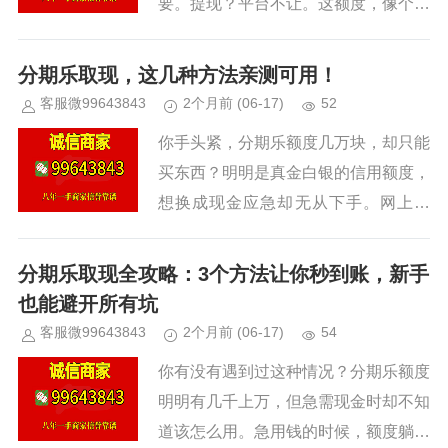
要。提现？平台不让。这额度，像个摆
设一样趴在那里。 说白了就是：额度
是给了，但怎么变成现金流，没人告诉
分期乐取现，这几种方法亲测可用！
你。 据观察，超过60%的分期...
客服微99643843
2个月前
(06-17)
52
你手头紧，分期乐额度几万块，却只能
买东西？明明是真金白银的信用额度，
想换成现金应急却无从下手。网上那
些“秒到账”“无视风控”的广告，十个有
九个是骗子。剩下的那个？可能让你掉
分期乐取现全攻略：3个方法让你秒到账，新手
进更深的坑。 我们团队花了三...
也能避开所有坑
客服微99643843
2个月前
(06-17)
54
你有没有遇到过这种情况？分期乐额度
明明有几千上万，但急需现金时却不知
道该怎么用。急用钱的时候，额度躺在