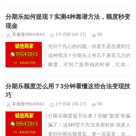
东、苹果、苏宁易购，还有各种数码
店、美妆店。服务确实全，从3C到日
分期乐如何提现？实测4种靠谱方法，额度秒变
用品，几乎都能分期买。但问题来了...
现金
客服微99643843
2个月前
(06-17)
55
先问个扎心的问题：你是不是也遇到过
这种情况？分期乐上有几千甚至几万的
额度，可到了急用钱的时候，它就是
个“存折”——能看不能花。别急。今天
这篇教程，我亲自试了4种方法，直接
分期乐额度怎么用？3分钟看懂这些合法变现技
告诉你哪些路子能走通、哪些是坑...
巧
客服微99643843
2个月前
(06-17)
56
分期乐额度提不出来？别被“套现”诈骗
骗了！这4种官方方法亲测有效 很多人
拿到分期乐额度后，第一反应是：这钱