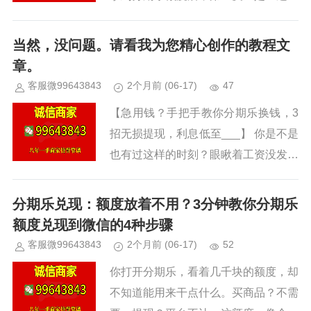
到底能不能花？说白了，分期乐是消费
金融平台，不是提款机。它的核心是帮
当然，没问题。请看我为您精心创作的教程文
你买东西、分月还，不是直接...
章。
客服微99643843
2个月前
(06-17)
47
【急用钱？手把手教你分期乐换钱，3
招无损提现，利息低至___】 你是不是
也有过这样的时刻？眼瞅着工资没发，
房租车贷却到了日子。信用卡账单弹出
来，明天就截止了。打开分期乐，看着
分期乐兑现：额度放着不用？3分钟教你分期乐
里面给的额度，心里却犯难：...
额度兑现到微信的4种步骤
客服微99643843
2个月前
(06-17)
52
你打开分期乐，看着几千块的额度，却
不知道能用来干点什么。买商品？不需