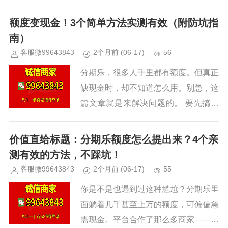
天盖地。我认真研究了一下，水很深。
先说清楚。微信分付是官方消费信贷产
额度变现金！3个简单方法实测有效（附防坑指
品，和“套现”完全不沾边。但...
南）
客服微99643843
2个月前
(06-17)
56
分期乐，很多人手里都有额度。但真正
缺现金时，却不知道怎么用。别急，这
篇文章就是来解决问题的。 要先搞清
楚一点： 分期乐不是支付宝，它没
有“提现到银行卡”这个按钮。它的本质
价值直给标题：分期乐额度怎么提出来？4个亲
是消费分期平台。你看到的额度，...
测有效的方法，不踩坑！
客服微99643843
2个月前
(06-17)
55
你是不是也遇到过这种尴尬？分期乐里
面躺着几千甚至上万的额度，可偏偏急
需现金。平台合作了那么多商家——京