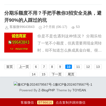
那里就是花不出去，真让人上火。别
慌，今天我就把实操经验全掏出来。
分期乐额度不用？手把手教你3招安全兑换，避
很多新人一上来就找代提，交完押金...
开90%的人踩过的坑
客服微99643843
2个月前
(06-17)
53
你是不是也遇到这种情况？ 分期乐给
了一笔不小额度，但真需要用现金周转
时，却不知道怎么换成真金白银。很多
朋友试着自己找商家操作，结果不是被
坑就是遇到骗子。别担心，今天我们专
首页️
上一页
6
7
8
9
10
11
12
13
门整理了“分期乐兑换商家”的正...
14
15
下一页
尾页
豫ICP备2024079567号-1
Powered By
Z-BlogPHP
. Theme by
TOYEAN
.
客服微信：
BT86616
点击复制并跳转微信