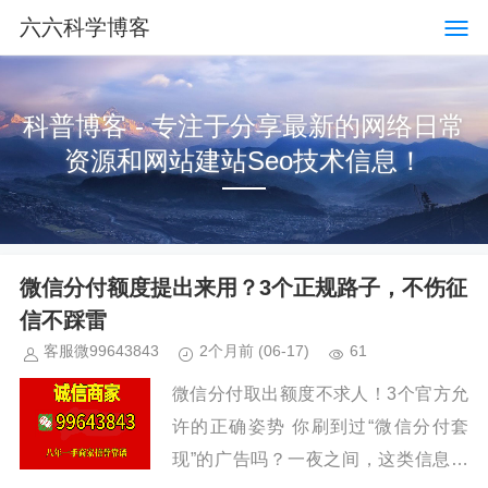
六六科学博客
科普博客 - 专注于分享最新的网络日常
资源和网站建站Seo技术信息！
微信分付额度提出来用？3个正规路子，不伤征
信不踩雷
客服微99643843
2个月前
(06-17)
61
微信分付取出额度不求人！3个官方允
许的正确姿势 你刷到过“微信分付套
现”的广告吗？一夜之间，这类信息铺