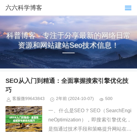
六六科学博客
科普博客 - 专注于分享最新的网络日常
资源和网站建站Seo技术信息！
SEO从入门到精通：全面掌握搜索引擎优化技
巧
客服微99643843
2年前
(2024-10-07)
500
一、什么是SEO？SEO（SearchEngi
neOptimization），即搜索引擎优化，
是指通过技术手段和策略提升网站在搜