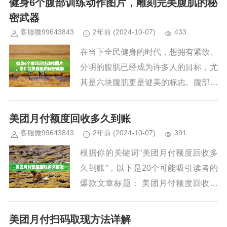
健身6个腹部训练动作图片，雕刻完美腹肌的秘
练出理想的腹肌并不容易，但只要...
密武器
客服微99643843
2年前
(2024-10-07)
433
在当下全民健身的时代，想拥有紧致、
分明的腹肌已经成为许多人的目标，尤
其是六块腹肌更是健美的标志。腹部肌
肉并不容易练出来，单靠日常的跑步或
普通运动很难达到理想效果。今天，我
美团月付额度回收多久到账
们为大家精心挑选了6个针对腹部...
客服微99643843
2年前
(2024-10-07)
391
根据你的关键词“美团月付额度回收多
久到账”，以下是20个可能吸引读者的
爆款文章标题： 美团月付额度回收多
久能到账？官方时间揭秘！ 美团月付
额度回收流程全解析，到账时间你知道
美团月付扫码取现方法详解