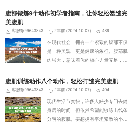
索引擎结果页面中的排名。简而言之，
SEO的核心目标是让网站的相关内容
腹部锻炼9个动作初学者指南，让你轻松塑造完
更容...
美腹肌
客服微99643843
2年前
(2024-10-07)
489
在现代社会，拥有一个紧致的腹部不仅
是一种美观，更是健康的象征。腹部肌
肉强大，意味着你的核心力量充足，这
能帮助你在日常生活和锻炼中减少伤
害、提升运动表现。对于初学者来说，
腹肌训练动作八个动作，轻松打造完美腹肌
开始腹部锻炼可能会感到无从下手，...
客服微99643843
2年前
(2024-10-07)
404
现代生活节奏快，许多人缺少专门去健
身房的时间，但依然希望能够练出线条
分明的腹肌。要想拥有平坦紧致的小腹
并露出六块腹肌，并不一定需要复杂的