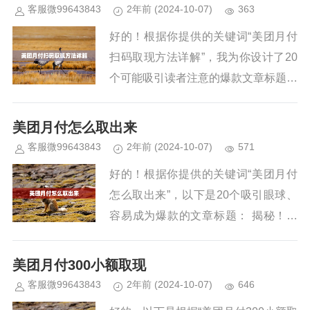
吗？ 惊呆了！美团月付额度...
客服微99643843
2年前
(2024-10-07)
363
好的！根据你提供的关键词“美团月付
扫码取现方法详解”，我为你设计了20
个可能吸引读者注意的爆款文章标题：
揭秘！美团月付扫码取现的最全攻略，
一步一步教你搞定！ 你还不知道？美
美团月付怎么取出来
团月付竟然可以扫码取现，...
客服微99643843
2年前
(2024-10-07)
571
好的！根据你提供的关键词“美团月付
怎么取出来”，以下是20个吸引眼球、
容易成为爆款的文章标题： 揭秘！美
团月付这样取出来，教你轻松操作！
手把手教你：美团月付提现攻略，秒到
美团月付300小额取现
账！ 别再被困惑！美团月付...
客服微99643843
2年前
(2024-10-07)
646