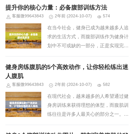
器械或高强度的训练计划。其实，只需
提升你的核心力量：必备腹部训练方法
要在家中进行八个简单的动作，坚...
客服微99643843
2年前
(2024-10-07)
574
在当今社会，健身已成为越来越多人追
求的生活方式，而腹部训练作为健身计
划中不可或缺的一部分，正是实现完美
身材的关键。拥有一个结实的腹部不仅
能提升你的形体美感，更能增强核心力
健身房练腹肌的5个高效动作，让你轻松练出迷
量，改善身体的稳定性和运动表现...
人腹肌
客服微99643843
2年前
(2024-10-07)
582
在现代社会，越来越多的人希望通过健
身房训练来获得理想的体型，而腹肌训
练往往是许多人最关心的部分之一。一
个紧致、有型的腹肌不仅仅代表着良好
的体态，更是力量与健康的象征。想要