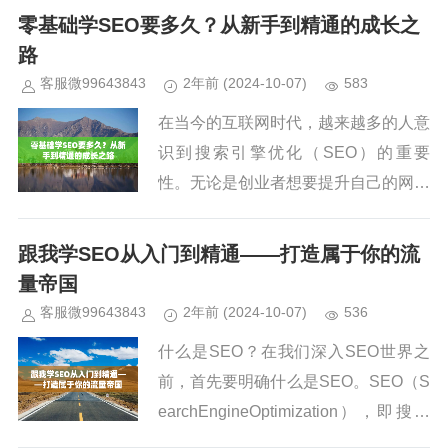
乎复杂又神秘，但实际上，通过科学的
零基础学SEO要多久？从新手到精通的成长之
方式和正确的步骤，我们可以逐步...
路
客服微99643843
2年前
(2024-10-07)
583
在当今的互联网时代，越来越多的人意
识到搜索引擎优化（SEO）的重要
性。无论是创业者想要提升自己的网站
排名，还是职场人士希望掌握一门新的
技能，SEO都成为了热门的选择。但
跟我学SEO从入门到精通——打造属于你的流
对于零基础的初学者来说，学SEO...
量帝国
客服微99643843
2年前
(2024-10-07)
536
什么是SEO？在我们深入SEO世界之
前，首先要明确什么是SEO。SEO（S
earchEngineOptimization），即搜索
引擎优化，旨在通过优化网站的内容、