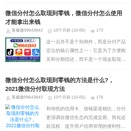
对商家端而言，分付也帮助提高成交率
和客单价；对个人用户来说，它能在大
微信分付怎么取现到零钱，微信分付怎么使用
额购物、临时资金缺口等场景下提...
才能拿出来钱
客服微99643843
10个月前
(10-05)
173
这一点并不是个别例外，而是分付产品
定位的核心属性之一：它是为了方便购
买和分期偿还，而不是一个现金取现工
具。理解这一点，有助于避免把不属于
自己的功能当成可用选项来执行。若某
微信分付怎么取现到零钱的方法是什么?，
些渠道声称可以“绕过限制”实现...
2021微信分付取现方法
客服微99643843
10个月前
(10-05)
176
和传统的信用卡、借钱渠道相比，分付
更强调在微信生态内完成交易、简化还
款流程、提升用户信用管理的便利性。