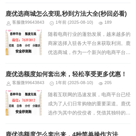
购物返利平台，鹿优选通过多种方式帮
助用户积累积分或额度。对于很多新手
鹿优选商城怎么变现,秒到方法大全(秒回必看)
用户来说，如何将这些额度顺利变...
客服微99643843
1年前
(2025-08-10)
189
随着电商行业的蓬勃发展，越来越多的
商家选择入驻各大平台来获取利润。鹿
优选商城，作为一个新兴的电商平台，
凭借其创新的营销模式和便捷的支付系
统，吸引了大量的商家和消费者。对于
鹿优选额度如何套出来，轻松享受更多优惠！
不少商家和创业者来说，如何在鹿...
客服微99643843
1年前
(2025-08-10)
205
随着互联网的迅速发展，电商平台已经
成为了人们日常购物的重要渠道。鹿优
选作为其中的佼佼者，凭借其独特的商
品和精准的服务深受消费者的青睐。对
于很多用户来说，鹿优选不仅是一个购
鹿优选额度怎么套出来，4种简单操作方法