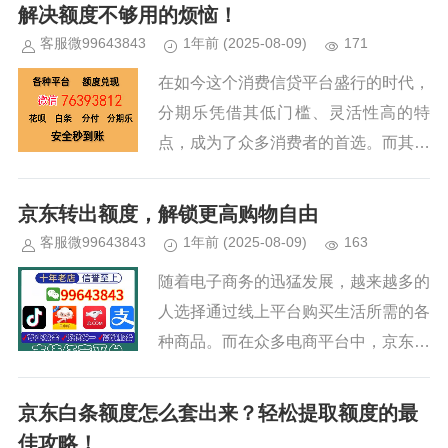
者。在享受这些便利的越来越多的人
解决额度不够用的烦恼！
也...
客服微99643843
1年前
(2025-08-09)
171
在如今这个消费信贷平台盛行的时代，
分期乐凭借其低门槛、灵活性高的特
点，成为了众多消费者的首选。而其中
一个常见的问题就是：明明账户里有额
度，为什么就是借不出来？这个问题困
京东转出额度，解锁更高购物自由
扰了不少用户，下面我们就来一探究...
客服微99643843
1年前
(2025-08-09)
163
随着电子商务的迅猛发展，越来越多的
人选择通过线上平台购买生活所需的各
种商品。而在众多电商平台中，京东凭
借其高效的物流配送体系和优质的商品
服务，成为了广大消费者的首选。为了
京东白条额度怎么套出来？轻松提取额度的最
提升购物体验，京东还推出了包括...
佳攻略！