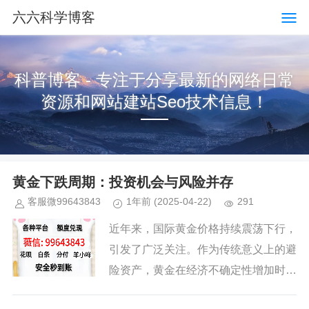
六六科学博客
科普博客 - 专注于分享最新的网络日常
资源和网站建站Seo技术信息！
黄金下跌周期：投资机会与风险并存
客服微99643843
1年前
(2025-04-22)
291
近年来，国际黄金价格持续震荡下行，
引发了广泛关注。作为传统意义上的避
险资产，黄金在经济不确定性增加时通
常被视为安全港。近期的市场表现却与